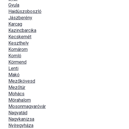
Gyula
Hajdúszoboszló
Jászberény
Karcag
Kazincbarcika
Kecskemét
Keszthely
Komárom
Komló
Körmend
Lenti
Makó
Mezőkövesd
Mezőtúr
Mohács
Mórahalom
Mosonmagyaróvár
Nagyatád
Nagykanizsa
Nyíregyháza