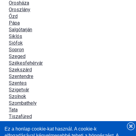
Orosháza
Oroszlány
Ózd
Pápa
Salgótarján
Siklós
Siófok
Sopron
Szeged
Székesfehérvár
Szekszárd
Szentendre
Szentes
Szigetvár
Szolnok
Szombathely
Tata
Tiszafüred
Tiszaújváros
Ez a honlap cookie-kat használ. A cookie-k
Újszász
elfogadásával kényelmesebbé teheti a böngészést. A