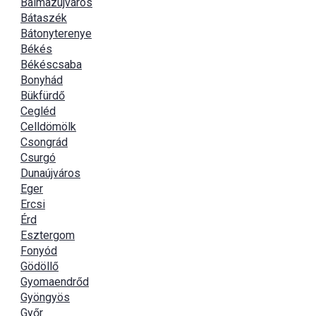
Balmazújváros
Bátaszék
Bátonyterenye
Békés
Békéscsaba
Bonyhád
Bükfürdő
Cegléd
Celldömölk
Csongrád
Csurgó
Dunaújváros
Eger
Ercsi
Érd
Esztergom
Fonyód
Gödöllő
Gyomaendrőd
Gyöngyös
Győr