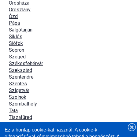
Orosháza
Oroszlány
Ózd
Pápa
Salgótarján
Siklós
Siófok
Sopron
Szeged
Székesfehérvár
Szekszárd
Szentendre
Szentes
Szigetvár
Szolnok
Szombathely
Tata
Tiszafüred
Tiszaújváros
Ez a honlap cookie-kat használ. A cookie-k
Újszász
elfogadásával kényelmesebbé teheti a böngészést. A