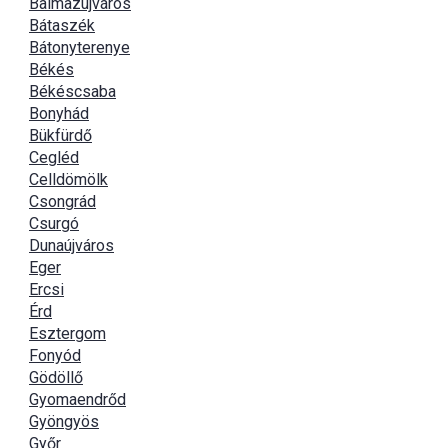
Balmazújváros
Bátaszék
Bátonyterenye
Békés
Békéscsaba
Bonyhád
Bükfürdő
Cegléd
Celldömölk
Csongrád
Csurgó
Dunaújváros
Eger
Ercsi
Érd
Esztergom
Fonyód
Gödöllő
Gyomaendrőd
Gyöngyös
Győr