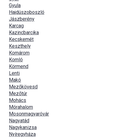
Gyula
Hajdúszoboszló
Jászberény
Karcag
Kazincbarcika
Kecskemét
Keszthely
Komárom
Komló
Körmend
Lenti
Makó
Mezőkövesd
Mezőtúr
Mohács
Mórahalom
Mosonmagyaróvár
Nagyatád
Nagykanizsa
Nyíregyháza