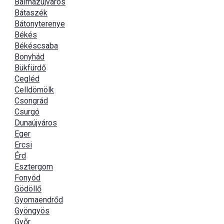
Balmazújváros
Bátaszék
Bátonyterenye
Békés
Békéscsaba
Bonyhád
Bükfürdő
Cegléd
Celldömölk
Csongrád
Csurgó
Dunaújváros
Eger
Ercsi
Érd
Esztergom
Fonyód
Gödöllő
Gyomaendrőd
Gyöngyös
Győr