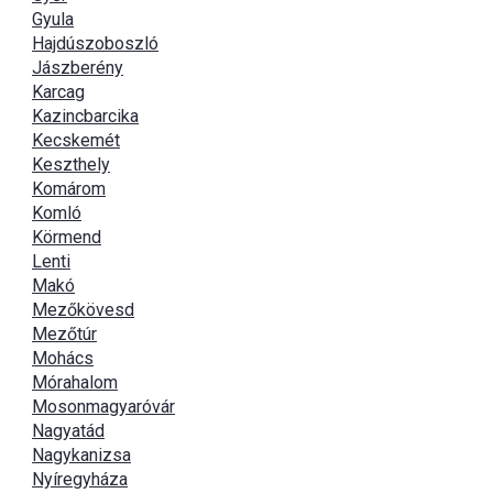
Gyula
Hajdúszoboszló
Jászberény
Karcag
Kazincbarcika
Kecskemét
Keszthely
Komárom
Komló
Körmend
Lenti
Makó
Mezőkövesd
Mezőtúr
Mohács
Mórahalom
Mosonmagyaróvár
Nagyatád
Nagykanizsa
Nyíregyháza