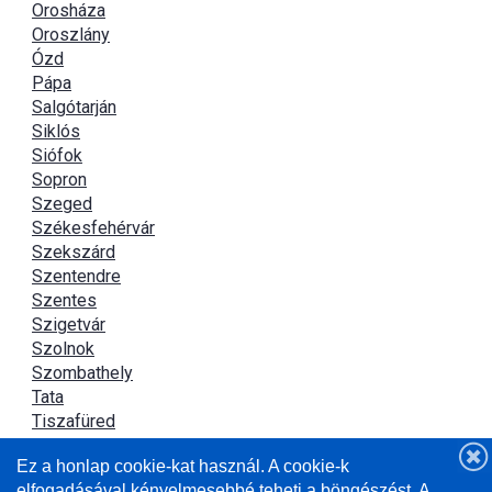
Orosháza
Oroszlány
Ózd
Pápa
Salgótarján
Siklós
Siófok
Sopron
Szeged
Székesfehérvár
Szekszárd
Szentendre
Szentes
Szigetvár
Szolnok
Szombathely
Tata
Tiszafüred
Tiszaújváros
Ez a honlap cookie-kat használ. A cookie-k
Újszász
elfogadásával kényelmesebbé teheti a böngészést. A