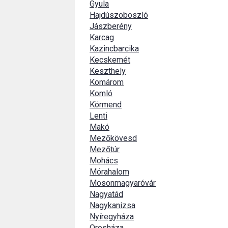
Gyula
Hajdúszoboszló
Jászberény
Karcag
Kazincbarcika
Kecskemét
Keszthely
Komárom
Komló
Körmend
Lenti
Makó
Mezőkövesd
Mezőtúr
Mohács
Mórahalom
Mosonmagyaróvár
Nagyatád
Nagykanizsa
Nyíregyháza
Orosháza