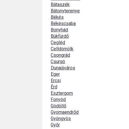
Bátaszék
Bátonyterenye
Békés
Békéscsaba
Bonyhád
Bükfürdő
Cegléd
Celldömölk
Csongrád
Csurgó
Dunaújváros
Eger
Ercsi
Érd
Esztergom
Fonyód
Gödöllő
Gyomaendrőd
Gyöngyös
Győr