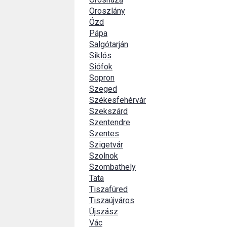
Oroszlány
Ózd
Pápa
Salgótarján
Siklós
Siófok
Sopron
Szeged
Székesfehérvár
Szekszárd
Szentendre
Szentes
Szigetvár
Szolnok
Szombathely
Tata
Tiszafüred
Tiszaújváros
Újszász
Vác