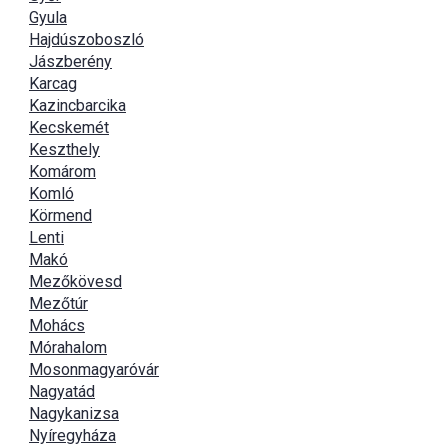
Gyula
Hajdúszoboszló
Jászberény
Karcag
Kazincbarcika
Kecskemét
Keszthely
Komárom
Komló
Körmend
Lenti
Makó
Mezőkövesd
Mezőtúr
Mohács
Mórahalom
Mosonmagyaróvár
Nagyatád
Nagykanizsa
Nyíregyháza