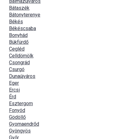
Balmazújváros
Bátaszék
Bátonyterenye
Békés
Békéscsaba
Bonyhád
Bükfürdő
Cegléd
Celldömölk
Csongrád
Csurgó
Dunaújváros
Eger
Ercsi
Érd
Esztergom
Fonyód
Gödöllő
Gyomaendrőd
Gyöngyös
Győr