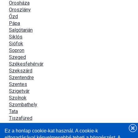
Orosháza
Oroszlány
Ózd
Pápa
Salgótarján
Siklós
Siófok
Sopron
Szeged
Székesfehérvár
Szekszárd
Szentendre
Szentes
Szigetvár
Szolnok
Szombathely
Tata
Tiszafüred
Tiszaújváros
Ez a honlap cookie-kat használ. A cookie-k
Újszász
elfogadásával kényelmesebbé teheti a böngészést. A