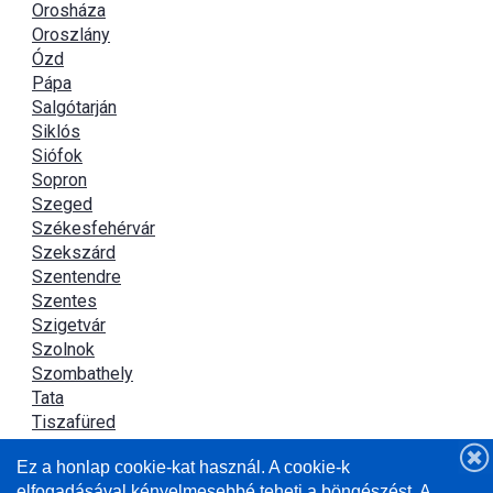
Orosháza
Oroszlány
Ózd
Pápa
Salgótarján
Siklós
Siófok
Sopron
Szeged
Székesfehérvár
Szekszárd
Szentendre
Szentes
Szigetvár
Szolnok
Szombathely
Tata
Tiszafüred
Tiszaújváros
Ez a honlap cookie-kat használ. A cookie-k
Újszász
elfogadásával kényelmesebbé teheti a böngészést. A