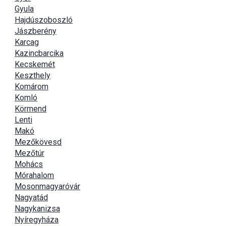
Gyula
Hajdúszoboszló
Jászberény
Karcag
Kazincbarcika
Kecskemét
Keszthely
Komárom
Komló
Körmend
Lenti
Makó
Mezőkövesd
Mezőtúr
Mohács
Mórahalom
Mosonmagyaróvár
Nagyatád
Nagykanizsa
Nyíregyháza