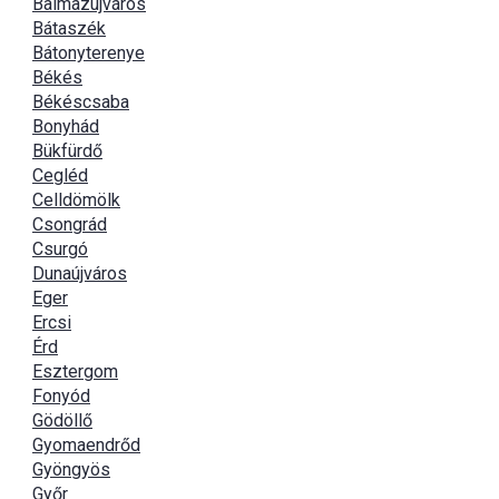
Balmazújváros
Bátaszék
Bátonyterenye
Békés
Békéscsaba
Bonyhád
Bükfürdő
Cegléd
Celldömölk
Csongrád
Csurgó
Dunaújváros
Eger
Ercsi
Érd
Esztergom
Fonyód
Gödöllő
Gyomaendrőd
Gyöngyös
Győr