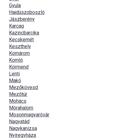
Gyula
Hajdúszoboszló
Jászberény
Karcag
Kazincbarcika
Kecskemét
Keszthely
Komárom
Komló
Körmend
Lenti
Makó
Mezőkövesd
Mezőtúr
Mohács
Mórahalom
Mosonmagyaróvár
Nagyatád
Nagykanizsa
Nyíregyháza