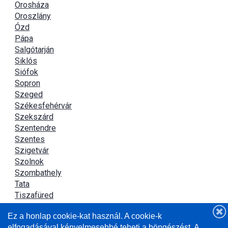
Orosháza
Oroszlány
Ózd
Pápa
Salgótarján
Siklós
Siófok
Sopron
Szeged
Székesfehérvár
Szekszárd
Szentendre
Szentes
Szigetvár
Szolnok
Szombathely
Tata
Tiszafüred
Tiszaújváros
Ez a honlap cookie-kat használ. A cookie-k
Újszász
elfogadásával kényelmesebbé teheti a böngészést. A