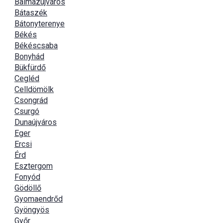
Balmazújváros
Bátaszék
Bátonyterenye
Békés
Békéscsaba
Bonyhád
Bükfürdő
Cegléd
Celldömölk
Csongrád
Csurgó
Dunaújváros
Eger
Ercsi
Érd
Esztergom
Fonyód
Gödöllő
Gyomaendrőd
Gyöngyös
Győr