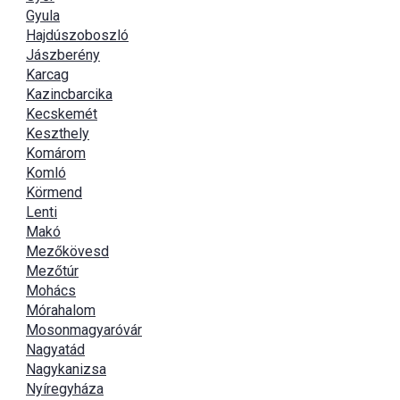
Gyula
Hajdúszoboszló
Jászberény
Karcag
Kazincbarcika
Kecskemét
Keszthely
Komárom
Komló
Körmend
Lenti
Makó
Mezőkövesd
Mezőtúr
Mohács
Mórahalom
Mosonmagyaróvár
Nagyatád
Nagykanizsa
Nyíregyháza