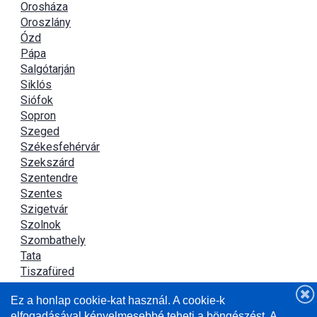
Orosháza
Oroszlány
Ózd
Pápa
Salgótarján
Siklós
Siófok
Sopron
Szeged
Székesfehérvár
Szekszárd
Szentendre
Szentes
Szigetvár
Szolnok
Szombathely
Tata
Tiszafüred
Tiszaújváros
Ez a honlap cookie-kat használ. A cookie-k
Újszász
elfogadásával kényelmesebbé teheti a böngészést. A