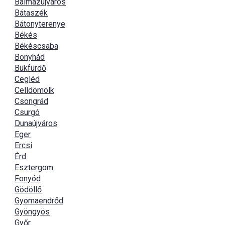
Balmazújváros
Bátaszék
Bátonyterenye
Békés
Békéscsaba
Bonyhád
Bükfürdő
Cegléd
Celldömölk
Csongrád
Csurgó
Dunaújváros
Eger
Ercsi
Érd
Esztergom
Fonyód
Gödöllő
Gyomaendrőd
Gyöngyös
Győr