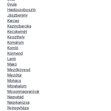
Gyula
Hajdúszoboszló
Jászberény
Karcag
Kazincbarcika
Kecskemét
Keszthely
Komárom
Komló
Körmend
Lenti
Makó
Mezőkövesd
Mezőtúr
Mohács
Mórahalom
Mosonmagyaróvár
Nagyatád
Nagykanizsa
Nyíregyháza