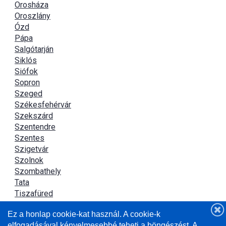
Orosháza
Oroszlány
Ózd
Pápa
Salgótarján
Siklós
Siófok
Sopron
Szeged
Székesfehérvár
Szekszárd
Szentendre
Szentes
Szigetvár
Szolnok
Szombathely
Tata
Tiszafüred
Tiszaújváros
Ez a honlap cookie-kat használ. A cookie-k
Újszász
elfogadásával kényelmesebbé teheti a böngészést. A