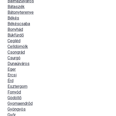
Balmazújváros
Bátaszék
Bátonyterenye
Békés
Békéscsaba
Bonyhád
Bükfürdő
Cegléd
Celldömölk
Csongrád
Csurgó
Dunaújváros
Eger
Ercsi
Érd
Esztergom
Fonyód
Gödöllő
Gyomaendrőd
Gyöngyös
Győr