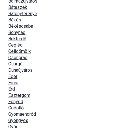
Balmazújváros
Bátaszék
Bátonyterenye
Békés
Békéscsaba
Bonyhád
Bükfürdő
Cegléd
Celldömölk
Csongrád
Csurgó
Dunaújváros
Eger
Ercsi
Érd
Esztergom
Fonyód
Gödöllő
Gyomaendrőd
Gyöngyös
Győr