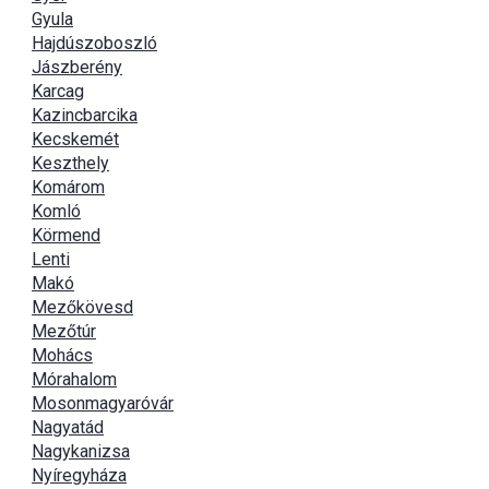
Gyula
Hajdúszoboszló
Jászberény
Karcag
Kazincbarcika
Kecskemét
Keszthely
Komárom
Komló
Körmend
Lenti
Makó
Mezőkövesd
Mezőtúr
Mohács
Mórahalom
Mosonmagyaróvár
Nagyatád
Nagykanizsa
Nyíregyháza