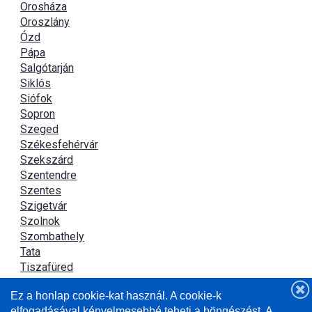
Orosháza
Oroszlány
Ózd
Pápa
Salgótarján
Siklós
Siófok
Sopron
Szeged
Székesfehérvár
Szekszárd
Szentendre
Szentes
Szigetvár
Szolnok
Szombathely
Tata
Tiszafüred
Tiszaújváros
Ez a honlap cookie-kat használ. A cookie-k
Újszász
elfogadásával kényelmesebbé teheti a böngészést. A