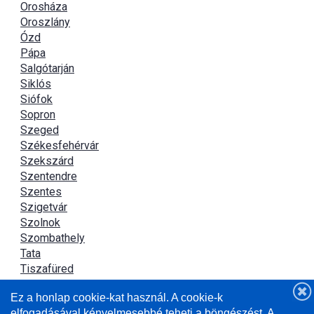
Orosháza
Oroszlány
Ózd
Pápa
Salgótarján
Siklós
Siófok
Sopron
Szeged
Székesfehérvár
Szekszárd
Szentendre
Szentes
Szigetvár
Szolnok
Szombathely
Tata
Tiszafüred
Tiszaújváros
Ez a honlap cookie-kat használ. A cookie-k
Újszász
elfogadásával kényelmesebbé teheti a böngészést. A