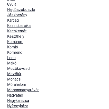
Gyula
Hajdúszoboszló
Jászberény
Karcag
Kazincbarcika
Kecskemét
Keszthely
Komárom
Komló
Körmend
Lenti
Makó
Mezőkövesd
Mezőtúr
Mohács
Mórahalom
Mosonmagyaróvár
Nagyatád
Nagykanizsa
Nyíregyháza