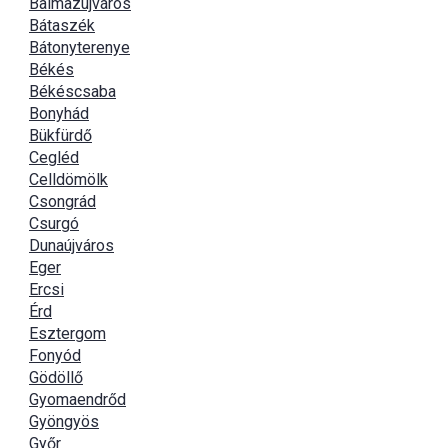
Balmazújváros
Bátaszék
Bátonyterenye
Békés
Békéscsaba
Bonyhád
Bükfürdő
Cegléd
Celldömölk
Csongrád
Csurgó
Dunaújváros
Eger
Ercsi
Érd
Esztergom
Fonyód
Gödöllő
Gyomaendrőd
Gyöngyös
Győr