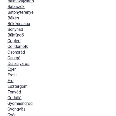
Balmazújváros
Bátaszék
Bátonyterenye
Békés
Békéscsaba
Bonyhád
Bükfürdő
Cegléd
Celldömölk
Csongrád
Csurgó
Dunaújváros
Eger
Ercsi
Érd
Esztergom
Fonyód
Gödöllő
Gyomaendrőd
Gyöngyös
Győr