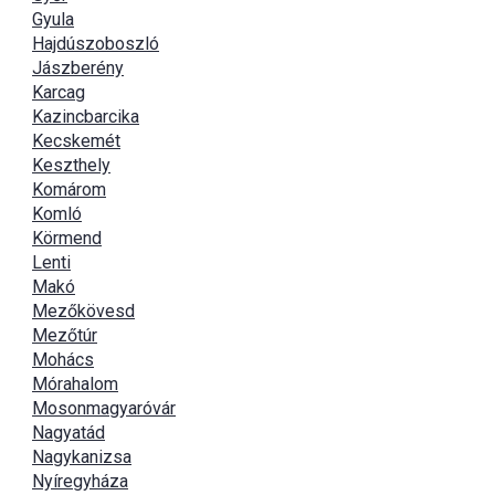
Gyula
Hajdúszoboszló
Jászberény
Karcag
Kazincbarcika
Kecskemét
Keszthely
Komárom
Komló
Körmend
Lenti
Makó
Mezőkövesd
Mezőtúr
Mohács
Mórahalom
Mosonmagyaróvár
Nagyatád
Nagykanizsa
Nyíregyháza