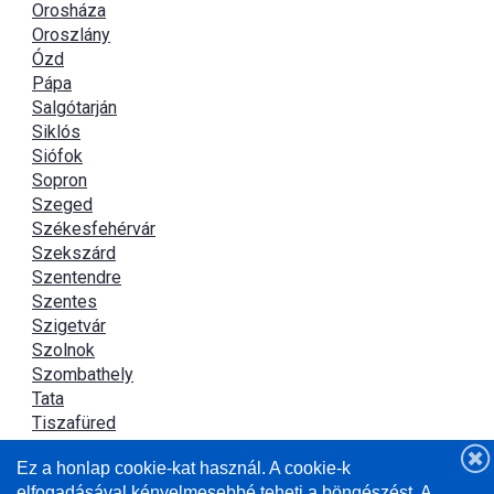
Orosháza
Oroszlány
Ózd
Pápa
Salgótarján
Siklós
Siófok
Sopron
Szeged
Székesfehérvár
Szekszárd
Szentendre
Szentes
Szigetvár
Szolnok
Szombathely
Tata
Tiszafüred
Tiszaújváros
Ez a honlap cookie-kat használ. A cookie-k
Újszász
elfogadásával kényelmesebbé teheti a böngészést. A