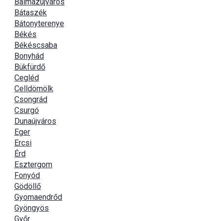
Balmazújváros
Bátaszék
Bátonyterenye
Békés
Békéscsaba
Bonyhád
Bükfürdő
Cegléd
Celldömölk
Csongrád
Csurgó
Dunaújváros
Eger
Ercsi
Érd
Esztergom
Fonyód
Gödöllő
Gyomaendrőd
Gyöngyös
Győr