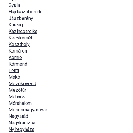
Gyula
Hajdúszoboszló
Jászberény
Karcag
Kazincbarcika
Kecskemét
Keszthely
Komárom
Komló
Körmend
Lenti
Makó
Mezőkövesd
Mezőtúr
Mohács
Mórahalom
Mosonmagyaróvár
Nagyatád
Nagykanizsa
Nyíregyháza