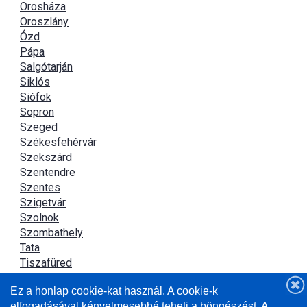
Orosháza
Oroszlány
Ózd
Pápa
Salgótarján
Siklós
Siófok
Sopron
Szeged
Székesfehérvár
Szekszárd
Szentendre
Szentes
Szigetvár
Szolnok
Szombathely
Tata
Tiszafüred
Tiszaújváros
Ez a honlap cookie-kat használ. A cookie-k
Újszász
elfogadásával kényelmesebbé teheti a böngészést. A