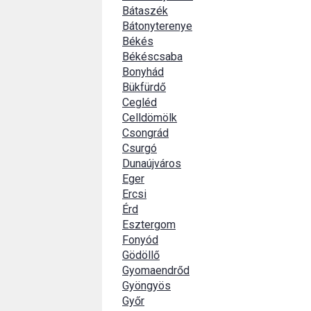
Bátaszék
Bátonyterenye
Békés
Békéscsaba
Bonyhád
Bükfürdő
Cegléd
Celldömölk
Csongrád
Csurgó
Dunaújváros
Eger
Ercsi
Érd
Esztergom
Fonyód
Gödöllő
Gyomaendrőd
Gyöngyös
Győr