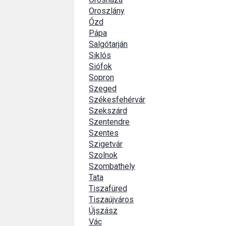
Oroszlány
Ózd
Pápa
Salgótarján
Siklós
Siófok
Sopron
Szeged
Székesfehérvár
Szekszárd
Szentendre
Szentes
Szigetvár
Szolnok
Szombathely
Tata
Tiszafüred
Tiszaújváros
Újszász
Vác