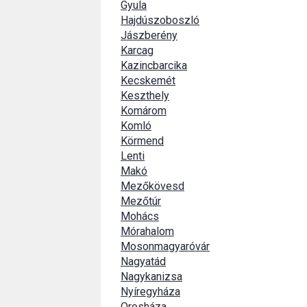
Gyula
Hajdúszoboszló
Jászberény
Karcag
Kazincbarcika
Kecskemét
Keszthely
Komárom
Komló
Körmend
Lenti
Makó
Mezőkövesd
Mezőtúr
Mohács
Mórahalom
Mosonmagyaróvár
Nagyatád
Nagykanizsa
Nyíregyháza
Orosháza