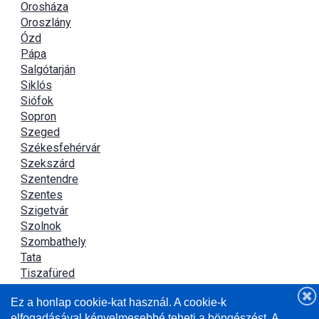
Orosháza
Oroszlány
Ózd
Pápa
Salgótarján
Siklós
Siófok
Sopron
Szeged
Székesfehérvár
Szekszárd
Szentendre
Szentes
Szigetvár
Szolnok
Szombathely
Tata
Tiszafüred
Tiszaújváros
Ez a honlap cookie-kat használ. A cookie-k
Újszász
elfogadásával kényelmesebbé teheti a böngészést. A