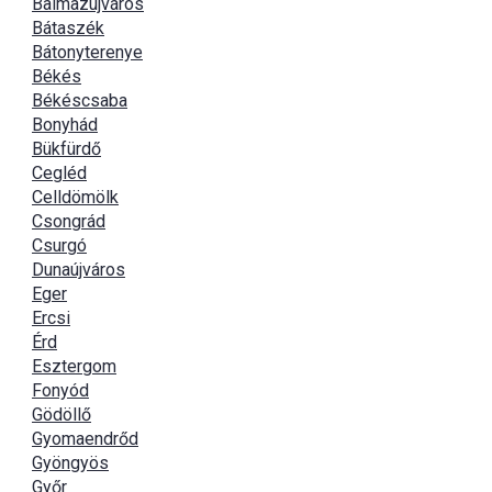
Balmazújváros
Bátaszék
Bátonyterenye
Békés
Békéscsaba
Bonyhád
Bükfürdő
Cegléd
Celldömölk
Csongrád
Csurgó
Dunaújváros
Eger
Ercsi
Érd
Esztergom
Fonyód
Gödöllő
Gyomaendrőd
Gyöngyös
Győr