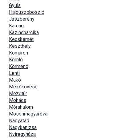
Gyula
Hajdúszoboszló
Jászberény
Karcag
Kazincbarcika
Kecskemét
Keszthely
Komárom
Komló
Körmend
Lenti
Makó
Mezőkövesd
Mezőtúr
Mohács
Mórahalom
Mosonmagyaróvár
Nagyatád
Nagykanizsa
Nyíregyháza