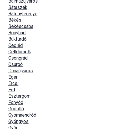
Balmazújváros
Bátaszék
Bátonyterenye
Békés
Békéscsaba
Bonyhád
Bükfürdő
Cegléd
Celldömölk
Csongrád
Csurgó
Dunaújváros
Eger
Ercsi
Érd
Esztergom
Fonyód
Gödöllő
Gyomaendrőd
Gyöngyös
Győr