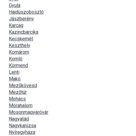
Gyula
Hajdúszoboszló
Jászberény
Karcag
Kazincbarcika
Kecskemét
Keszthely
Komárom
Komló
Körmend
Lenti
Makó
Mezőkövesd
Mezőtúr
Mohács
Mórahalom
Mosonmagyaróvár
Nagyatád
Nagykanizsa
Nyíregyháza