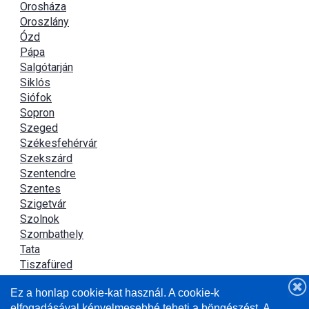
Orosháza
Oroszlány
Ózd
Pápa
Salgótarján
Siklós
Siófok
Sopron
Szeged
Székesfehérvár
Szekszárd
Szentendre
Szentes
Szigetvár
Szolnok
Szombathely
Tata
Tiszafüred
Tiszaújváros
Ez a honlap cookie-kat használ. A cookie-k
Újszász
elfogadásával kényelmesebbé teheti a böngészést. A