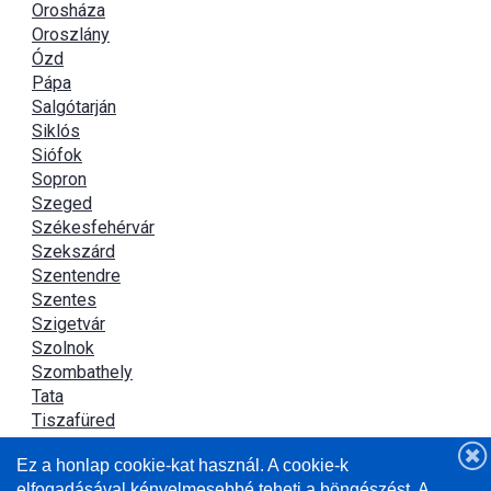
Orosháza
Oroszlány
Ózd
Pápa
Salgótarján
Siklós
Siófok
Sopron
Szeged
Székesfehérvár
Szekszárd
Szentendre
Szentes
Szigetvár
Szolnok
Szombathely
Tata
Tiszafüred
Tiszaújváros
Ez a honlap cookie-kat használ. A cookie-k
Újszász
elfogadásával kényelmesebbé teheti a böngészést. A