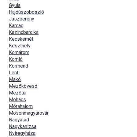
Gyula
Hajdúszoboszló
Jászberény
Karcag
Kazincbarcika
Kecskemét
Keszthely
Komárom
Komló
Körmend
Lenti
Makó
Mezőkövesd
Mezőtúr
Mohács
Mórahalom
Mosonmagyaróvár
Nagyatád
Nagykanizsa
Nyíregyháza