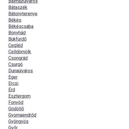
Balmazújváros
Bátaszék
Bátonyterenye
Békés
Békéscsaba
Bonyhád
Bükfürdő
Cegléd
Celldömölk
Csongrád
Csurgó
Dunaújváros
Eger
Ercsi
Érd
Esztergom
Fonyód
Gödöllő
Gyomaendrőd
Gyöngyös
Győr