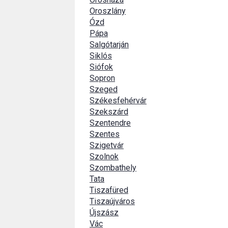
Oroszlány
Ózd
Pápa
Salgótarján
Siklós
Siófok
Sopron
Szeged
Székesfehérvár
Szekszárd
Szentendre
Szentes
Szigetvár
Szolnok
Szombathely
Tata
Tiszafüred
Tiszaújváros
Újszász
Vác