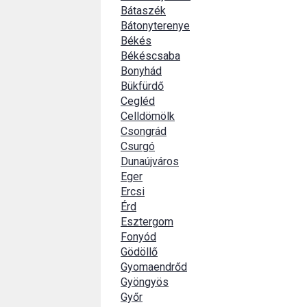
Bátaszék
Bátonyterenye
Békés
Békéscsaba
Bonyhád
Bükfürdő
Cegléd
Celldömölk
Csongrád
Csurgó
Dunaújváros
Eger
Ercsi
Érd
Esztergom
Fonyód
Gödöllő
Gyomaendrőd
Gyöngyös
Győr