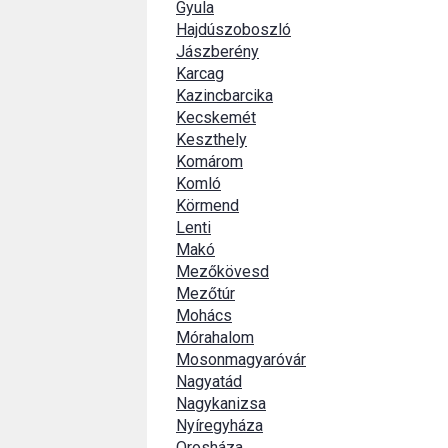
Gyula
Hajdúszoboszló
Jászberény
Karcag
Kazincbarcika
Kecskemét
Keszthely
Komárom
Komló
Körmend
Lenti
Makó
Mezőkövesd
Mezőtúr
Mohács
Mórahalom
Mosonmagyaróvár
Nagyatád
Nagykanizsa
Nyíregyháza
Orosháza