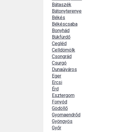
Bátaszék
Bátonyterenye
Békés
Békéscsaba
Bonyhád
Bükfürdő
Cegléd
Celldömölk
Csongrád
Csurgó
Dunaújváros
Eger
Ercsi
Érd
Esztergom
Fonyód
Gödöllő
Gyomaendrőd
Gyöngyös
Győr