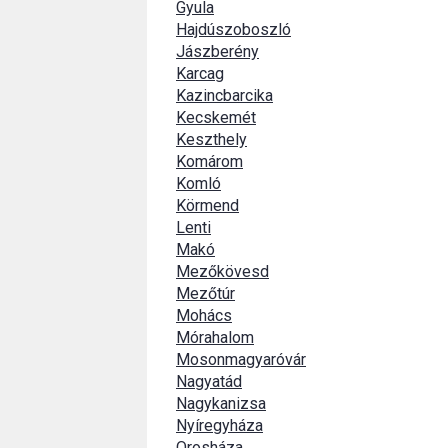
Gyula
Hajdúszoboszló
Jászberény
Karcag
Kazincbarcika
Kecskemét
Keszthely
Komárom
Komló
Körmend
Lenti
Makó
Mezőkövesd
Mezőtúr
Mohács
Mórahalom
Mosonmagyaróvár
Nagyatád
Nagykanizsa
Nyíregyháza
Orosháza