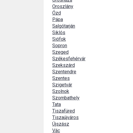
Oroszlány
Ózd
Pápa
Salgótarján
Siklós
Siófok
Sopron
Szeged
Székesfehérvár
Szekszárd
Szentendre
Szentes
Szigetvár
Szolnok
Szombathely
Tata
Tiszafüred
Tiszaújváros
Újszász
Vác