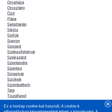
Orosháza
Oroszlány
Ózd
Pápa
Salgótarján
Siklós
Siófok
Sopron
Szeged
Székesfehérvár
Szekszárd
Szentendre
Szentes
Szigetvár
Szolnok
Szombathely
Tata
Tiszafüred
Tiszaújváros
Ez a honlap cookie-kat használ. A cookie-k
Újszász
elfogadásával kényelmesebbé teheti a böngészést. A