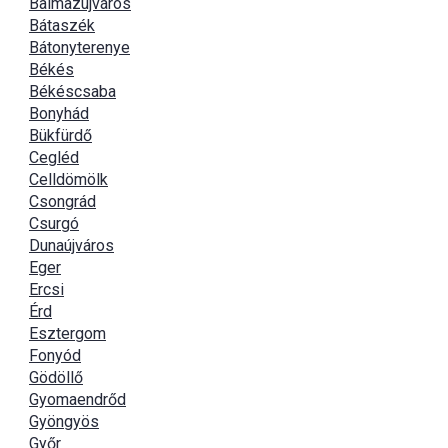
Balmazújváros
Bátaszék
Bátonyterenye
Békés
Békéscsaba
Bonyhád
Bükfürdő
Cegléd
Celldömölk
Csongrád
Csurgó
Dunaújváros
Eger
Ercsi
Érd
Esztergom
Fonyód
Gödöllő
Gyomaendrőd
Gyöngyös
Győr