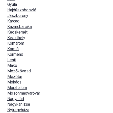
Gyula
Hajdúszoboszló
Jászberény
Karcag
Kazincbarcika
Kecskemét
Keszthely
Komárom
Komló
Körmend
Lenti
Makó
Mezőkövesd
Mezőtúr
Mohács
Mórahalom
Mosonmagyaróvár
Nagyatád
Nagykanizsa
Nyíregyháza