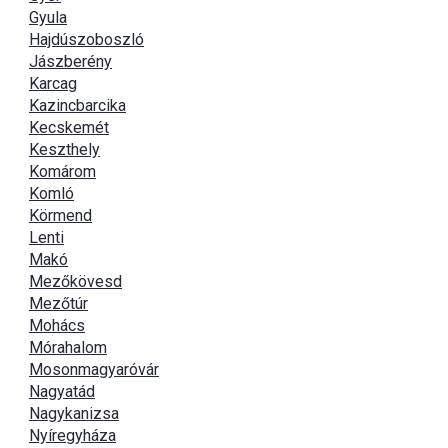
Gyula
Hajdúszoboszló
Jászberény
Karcag
Kazincbarcika
Kecskemét
Keszthely
Komárom
Komló
Körmend
Lenti
Makó
Mezőkövesd
Mezőtúr
Mohács
Mórahalom
Mosonmagyaróvár
Nagyatád
Nagykanizsa
Nyíregyháza