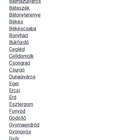
Balmazújváros
Bátaszék
Bátonyterenye
Békés
Békéscsaba
Bonyhád
Bükfürdő
Cegléd
Celldömölk
Csongrád
Csurgó
Dunaújváros
Eger
Ercsi
Érd
Esztergom
Fonyód
Gödöllő
Gyomaendrőd
Gyöngyös
Győr