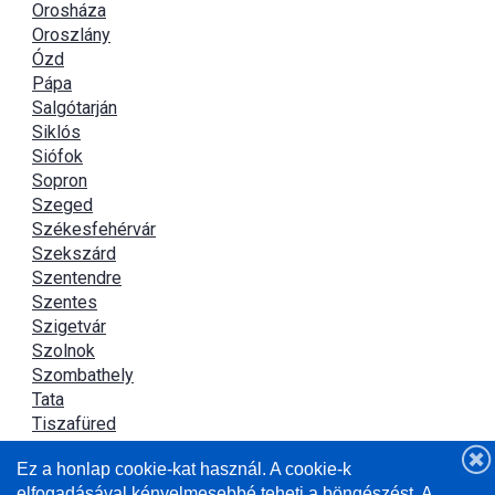
Orosháza
Oroszlány
Ózd
Pápa
Salgótarján
Siklós
Siófok
Sopron
Szeged
Székesfehérvár
Szekszárd
Szentendre
Szentes
Szigetvár
Szolnok
Szombathely
Tata
Tiszafüred
Tiszaújváros
Ez a honlap cookie-kat használ. A cookie-k
Újszász
elfogadásával kényelmesebbé teheti a böngészést. A