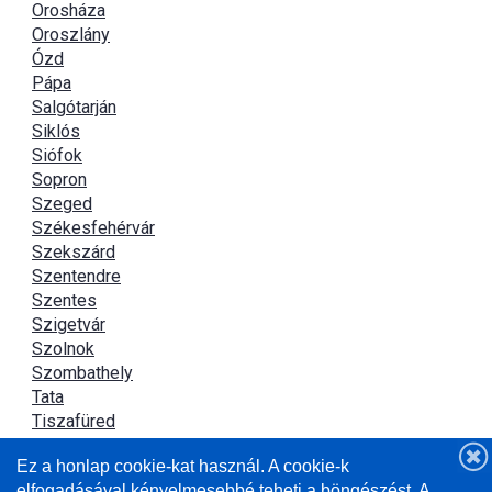
Orosháza
Oroszlány
Ózd
Pápa
Salgótarján
Siklós
Siófok
Sopron
Szeged
Székesfehérvár
Szekszárd
Szentendre
Szentes
Szigetvár
Szolnok
Szombathely
Tata
Tiszafüred
Tiszaújváros
Ez a honlap cookie-kat használ. A cookie-k
Újszász
elfogadásával kényelmesebbé teheti a böngészést. A