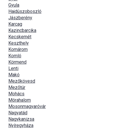
Gyula
Hajdúszoboszló
Jászberény
Karcag
Kazincbarcika
Kecskemét
Keszthely
Komárom
Komló
Körmend
Lenti
Makó
Mezőkövesd
Mezőtúr
Mohács
Mórahalom
Mosonmagyaróvár
Nagyatád
Nagykanizsa
Nyíregyháza