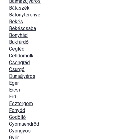
Balmazújváros
Bátaszék
Bátonyterenye
Békés
Békéscsaba
Bonyhád
Bükfürdő
Cegléd
Celldömölk
Csongrád
Csurgó
Dunaújváros
Eger
Ercsi
Érd
Esztergom
Fonyód
Gödöllő
Gyomaendrőd
Gyöngyös
Győr