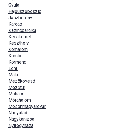
Gyula
Hajdúszoboszló
Jászberény
Karcag
Kazincbarcika
Kecskemét
Keszthely
Komárom
Komló
Körmend
Lenti
Makó
Mezőkövesd
Mezőtúr
Mohács
Mórahalom
Mosonmagyaróvár
Nagyatád
Nagykanizsa
Nyíregyháza