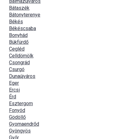
Balmazújváros
Bátaszék
Bátonyterenye
Békés
Békéscsaba
Bonyhád
Bükfürdő
Cegléd
Celldömölk
Csongrád
Csurgó
Dunaújváros
Eger
Ercsi
Érd
Esztergom
Fonyód
Gödöllő
Gyomaendrőd
Gyöngyös
Győr