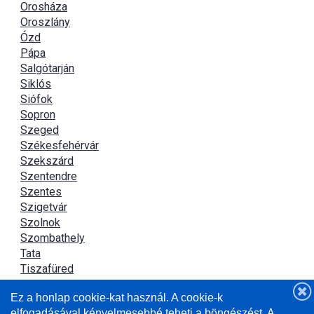
Orosháza
Oroszlány
Ózd
Pápa
Salgótarján
Siklós
Siófok
Sopron
Szeged
Székesfehérvár
Szekszárd
Szentendre
Szentes
Szigetvár
Szolnok
Szombathely
Tata
Tiszafüred
Tiszaújváros
Ez a honlap cookie-kat használ. A cookie-k
Újszász
elfogadásával kényelmesebbé teheti a böngészést. A