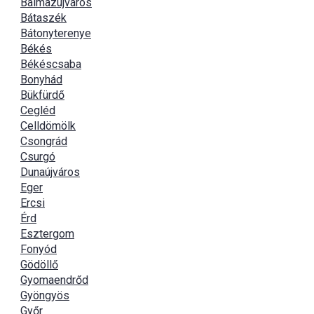
Balmazújváros
Bátaszék
Bátonyterenye
Békés
Békéscsaba
Bonyhád
Bükfürdő
Cegléd
Celldömölk
Csongrád
Csurgó
Dunaújváros
Eger
Ercsi
Érd
Esztergom
Fonyód
Gödöllő
Gyomaendrőd
Gyöngyös
Győr