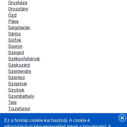
Orosháza
Oroszlány
Ózd
Pápa
Salgótarján
Siklós
Siófok
Sopron
Szeged
Székesfehérvár
Szekszárd
Szentendre
Szentes
Szigetvár
Szolnok
Szombathely
Tata
Tiszafüred
Tiszaújváros
Ez a honlap cookie-kat használ. A cookie-k
Újszász
elfogadásával kényelmesebbé teheti a böngészést. A