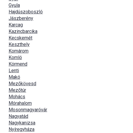
Gyula
Hajdúszoboszló
Jászberény
Karcag
Kazincbarcika
Kecskemét
Keszthely
Komárom
Komló
Körmend
Lenti
Makó
Mezőkövesd
Mezőtúr
Mohács
Mórahalom
Mosonmagyaróvár
Nagyatád
Nagykanizsa
Nyíregyháza