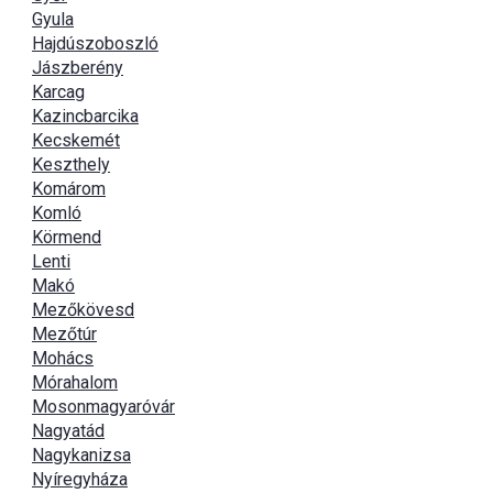
Gyula
Hajdúszoboszló
Jászberény
Karcag
Kazincbarcika
Kecskemét
Keszthely
Komárom
Komló
Körmend
Lenti
Makó
Mezőkövesd
Mezőtúr
Mohács
Mórahalom
Mosonmagyaróvár
Nagyatád
Nagykanizsa
Nyíregyháza