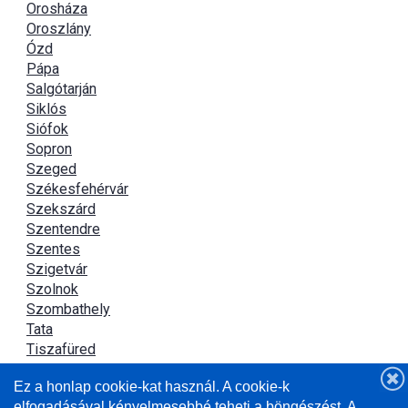
Orosháza
Oroszlány
Ózd
Pápa
Salgótarján
Siklós
Siófok
Sopron
Szeged
Székesfehérvár
Szekszárd
Szentendre
Szentes
Szigetvár
Szolnok
Szombathely
Tata
Tiszafüred
Tiszaújváros
Ez a honlap cookie-kat használ. A cookie-k
Újszász
elfogadásával kényelmesebbé teheti a böngészést. A