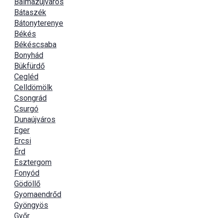
Balmazújváros
Bátaszék
Bátonyterenye
Békés
Békéscsaba
Bonyhád
Bükfürdő
Cegléd
Celldömölk
Csongrád
Csurgó
Dunaújváros
Eger
Ercsi
Érd
Esztergom
Fonyód
Gödöllő
Gyomaendrőd
Gyöngyös
Győr