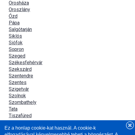
Orosháza
Oroszlány
Ózd
Pápa
Salgótarján
Siklós
Siófok
Sopron
Szeged
Székesfehérvár
Szekszárd
Szentendre
Szentes
Szigetvár
Szolnok
Szombathely
Tata
Tiszafüred
Tiszaújváros
Ez a honlap cookie-kat használ. A cookie-k
Újszász
elfogadásával kényelmesebbé teheti a böngészést. A