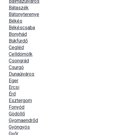
Balmazújváros
Bátaszék
Bátonyterenye
Békés
Békéscsaba
Bonyhád
Bükfürdő
Cegléd
Celldömölk
Csongrád
Csurgó
Dunaújváros
Eger
Ercsi
Érd
Esztergom
Fonyód
Gödöllő
Gyomaendrőd
Gyöngyös
Győr