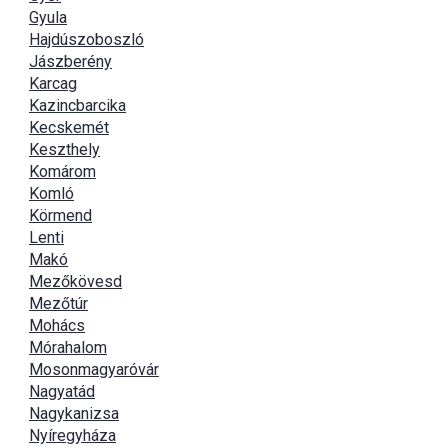
Gyula
Hajdúszoboszló
Jászberény
Karcag
Kazincbarcika
Kecskemét
Keszthely
Komárom
Komló
Körmend
Lenti
Makó
Mezőkövesd
Mezőtúr
Mohács
Mórahalom
Mosonmagyaróvár
Nagyatád
Nagykanizsa
Nyíregyháza