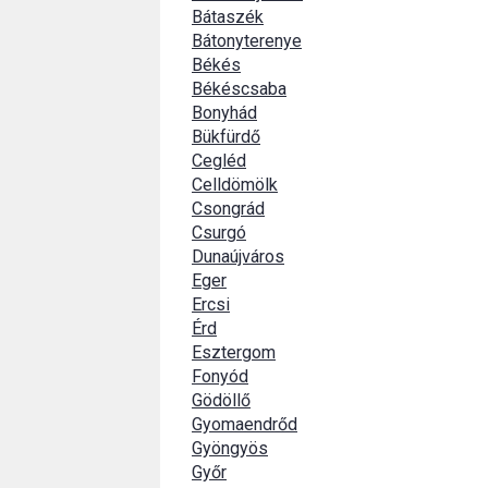
Bátaszék
Bátonyterenye
Békés
Békéscsaba
Bonyhád
Bükfürdő
Cegléd
Celldömölk
Csongrád
Csurgó
Dunaújváros
Eger
Ercsi
Érd
Esztergom
Fonyód
Gödöllő
Gyomaendrőd
Gyöngyös
Győr