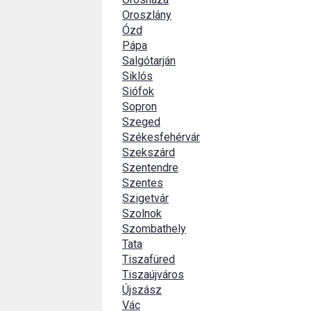
Oroszlány
Ózd
Pápa
Salgótarján
Siklós
Siófok
Sopron
Szeged
Székesfehérvár
Szekszárd
Szentendre
Szentes
Szigetvár
Szolnok
Szombathely
Tata
Tiszafüred
Tiszaújváros
Újszász
Vác