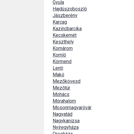
Gyula
Hajdúszoboszló
Jászberény
Karcag
Kazincbarcika
Kecskemét
Keszthely
Komárom
Komló
Körmend
Lenti
Makó
Mezőkövesd
Mezőtúr
Mohács
Mórahalom
Mosonmagyaróvár
Nagyatád
Nagykanizsa
Nyíregyháza
Orosháza