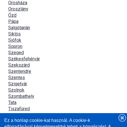
Orosháza
Oroszlány
Ózd
Pápa
Salgótarján
Siklós
Siófok
Sopron
Szeged
Székesfehérvár
Szekszárd
Szentendre
Szentes
Szigetvár
Szolnok
Szombathely
Tata
Tiszafüred
Tiszaújváros
Ez a honlap cookie-kat használ. A cookie-k
Újszász
elfogadásával kényelmesebbé teheti a böngészést. A