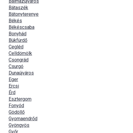
Balmazújváros
Bátaszék
Bátonyterenye
Békés
Békéscsaba
Bonyhád
Bükfürdő
Cegléd
Celldömölk
Csongrád
Csurgó
Dunaújváros
Eger
Ercsi
Érd
Esztergom
Fonyód
Gödöllő
Gyomaendrőd
Gyöngyös
Győr