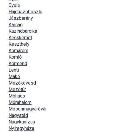
Gyula
Hajdúszoboszló
Jászberény
Karcag
Kazincbarcika
Kecskemét
Keszthely
Komárom
Komló
Körmend
Lenti
Makó
Mezőkövesd
Mezőtúr
Mohács
Mórahalom
Mosonmagyaróvár
Nagyatád
Nagykanizsa
Nyíregyháza