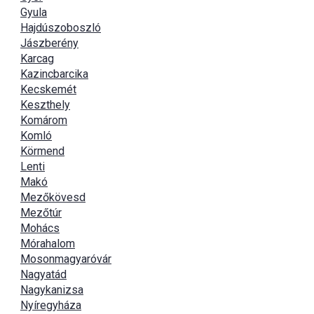
Gyula
Hajdúszoboszló
Jászberény
Karcag
Kazincbarcika
Kecskemét
Keszthely
Komárom
Komló
Körmend
Lenti
Makó
Mezőkövesd
Mezőtúr
Mohács
Mórahalom
Mosonmagyaróvár
Nagyatád
Nagykanizsa
Nyíregyháza