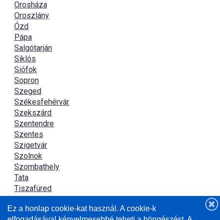
Orosháza
Oroszlány
Ózd
Pápa
Salgótarján
Siklós
Siófok
Sopron
Szeged
Székesfehérvár
Szekszárd
Szentendre
Szentes
Szigetvár
Szolnok
Szombathely
Tata
Tiszafüred
Tiszaújváros
Ez a honlap cookie-kat használ. A cookie-k
Újszász
elfogadásával kényelmesebbé teheti a böngészést. A