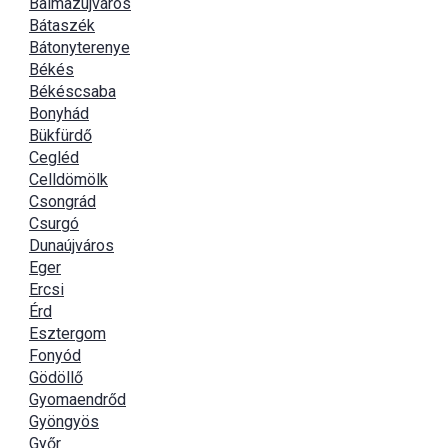
Balmazújváros
Bátaszék
Bátonyterenye
Békés
Békéscsaba
Bonyhád
Bükfürdő
Cegléd
Celldömölk
Csongrád
Csurgó
Dunaújváros
Eger
Ercsi
Érd
Esztergom
Fonyód
Gödöllő
Gyomaendrőd
Gyöngyös
Győr