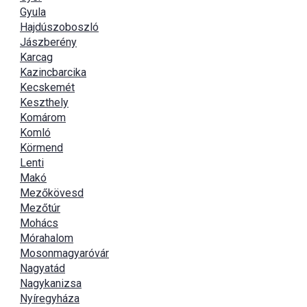
Gyula
Hajdúszoboszló
Jászberény
Karcag
Kazincbarcika
Kecskemét
Keszthely
Komárom
Komló
Körmend
Lenti
Makó
Mezőkövesd
Mezőtúr
Mohács
Mórahalom
Mosonmagyaróvár
Nagyatád
Nagykanizsa
Nyíregyháza