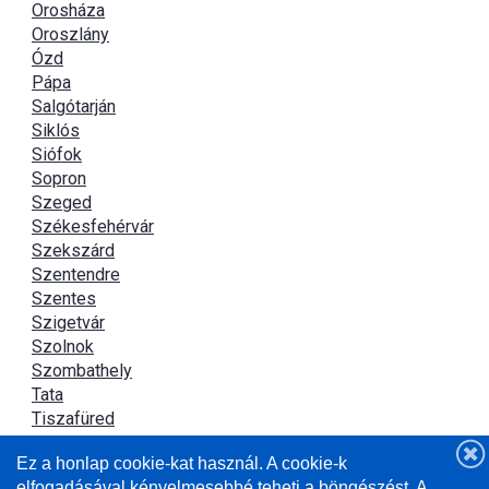
Orosháza
Oroszlány
Ózd
Pápa
Salgótarján
Siklós
Siófok
Sopron
Szeged
Székesfehérvár
Szekszárd
Szentendre
Szentes
Szigetvár
Szolnok
Szombathely
Tata
Tiszafüred
Tiszaújváros
Ez a honlap cookie-kat használ. A cookie-k
Újszász
elfogadásával kényelmesebbé teheti a böngészést. A