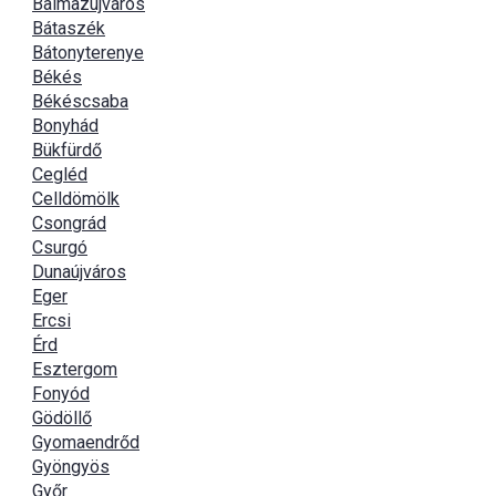
Balmazújváros
Bátaszék
Bátonyterenye
Békés
Békéscsaba
Bonyhád
Bükfürdő
Cegléd
Celldömölk
Csongrád
Csurgó
Dunaújváros
Eger
Ercsi
Érd
Esztergom
Fonyód
Gödöllő
Gyomaendrőd
Gyöngyös
Győr