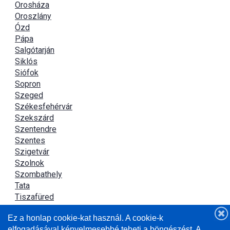
Orosháza
Oroszlány
Ózd
Pápa
Salgótarján
Siklós
Siófok
Sopron
Szeged
Székesfehérvár
Szekszárd
Szentendre
Szentes
Szigetvár
Szolnok
Szombathely
Tata
Tiszafüred
Tiszaújváros
Ez a honlap cookie-kat használ. A cookie-k
Újszász
elfogadásával kényelmesebbé teheti a böngészést. A