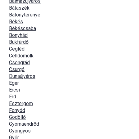
Balmazújváros
Bátaszék
Bátonyterenye
Békés
Békéscsaba
Bonyhád
Bükfürdő
Cegléd
Celldömölk
Csongrád
Csurgó
Dunaújváros
Eger
Ercsi
Érd
Esztergom
Fonyód
Gödöllő
Gyomaendrőd
Gyöngyös
Győr