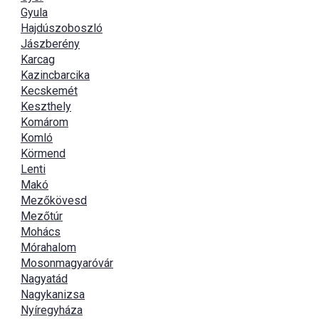
Gyula
Hajdúszoboszló
Jászberény
Karcag
Kazincbarcika
Kecskemét
Keszthely
Komárom
Komló
Körmend
Lenti
Makó
Mezőkövesd
Mezőtúr
Mohács
Mórahalom
Mosonmagyaróvár
Nagyatád
Nagykanizsa
Nyíregyháza