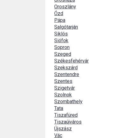
Oroszlány
Ózd
Pápa
Salgótarján
Siklós
Siófok
Sopron
Szeged
Székesfehérvár
Szekszárd
Szentendre
Szentes
Szigetvár
Szolnok
Szombathely
Tata
Tiszafüred
Tiszaújváros
Újszász
Vác