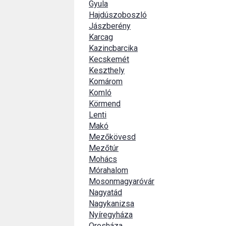
Gyula
Hajdúszoboszló
Jászberény
Karcag
Kazincbarcika
Kecskemét
Keszthely
Komárom
Komló
Körmend
Lenti
Makó
Mezőkövesd
Mezőtúr
Mohács
Mórahalom
Mosonmagyaróvár
Nagyatád
Nagykanizsa
Nyíregyháza
Orosháza