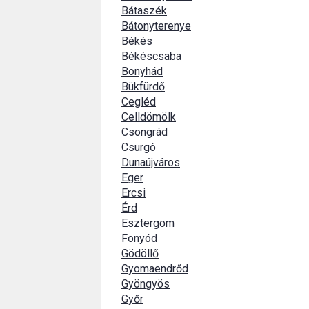
Bátaszék
Bátonyterenye
Békés
Békéscsaba
Bonyhád
Bükfürdő
Cegléd
Celldömölk
Csongrád
Csurgó
Dunaújváros
Eger
Ercsi
Érd
Esztergom
Fonyód
Gödöllő
Gyomaendrőd
Gyöngyös
Győr