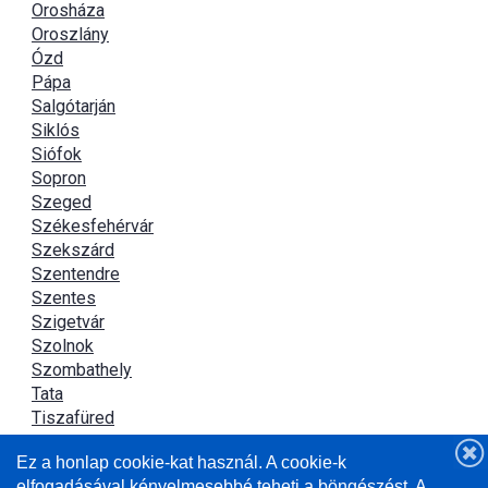
Orosháza
Oroszlány
Ózd
Pápa
Salgótarján
Siklós
Siófok
Sopron
Szeged
Székesfehérvár
Szekszárd
Szentendre
Szentes
Szigetvár
Szolnok
Szombathely
Tata
Tiszafüred
Tiszaújváros
Ez a honlap cookie-kat használ. A cookie-k
Újszász
elfogadásával kényelmesebbé teheti a böngészést. A