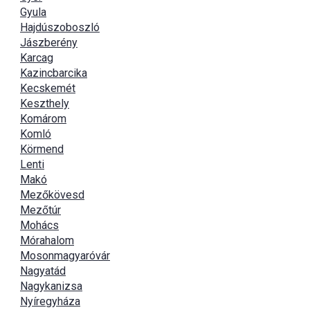
Gyula
Hajdúszoboszló
Jászberény
Karcag
Kazincbarcika
Kecskemét
Keszthely
Komárom
Komló
Körmend
Lenti
Makó
Mezőkövesd
Mezőtúr
Mohács
Mórahalom
Mosonmagyaróvár
Nagyatád
Nagykanizsa
Nyíregyháza