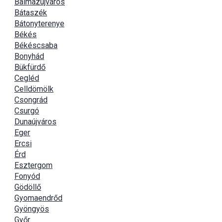
Balmazújváros
Bátaszék
Bátonyterenye
Békés
Békéscsaba
Bonyhád
Bükfürdő
Cegléd
Celldömölk
Csongrád
Csurgó
Dunaújváros
Eger
Ercsi
Érd
Esztergom
Fonyód
Gödöllő
Gyomaendrőd
Gyöngyös
Győr