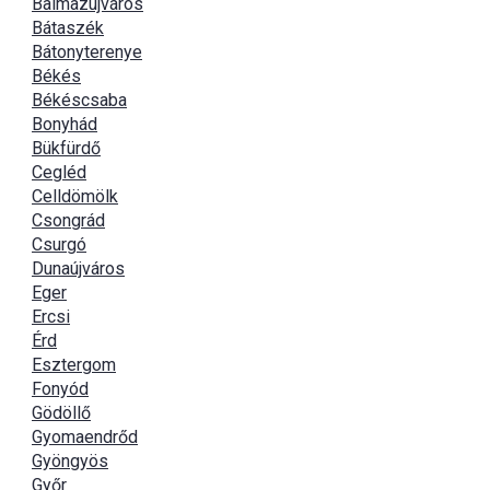
Balmazújváros
Bátaszék
Bátonyterenye
Békés
Békéscsaba
Bonyhád
Bükfürdő
Cegléd
Celldömölk
Csongrád
Csurgó
Dunaújváros
Eger
Ercsi
Érd
Esztergom
Fonyód
Gödöllő
Gyomaendrőd
Gyöngyös
Győr