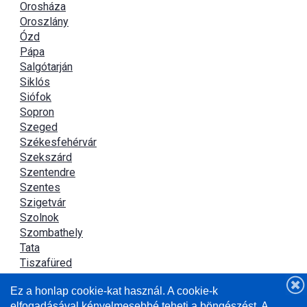
Orosháza
Oroszlány
Ózd
Pápa
Salgótarján
Siklós
Siófok
Sopron
Szeged
Székesfehérvár
Szekszárd
Szentendre
Szentes
Szigetvár
Szolnok
Szombathely
Tata
Tiszafüred
Tiszaújváros
Ez a honlap cookie-kat használ. A cookie-k
Újszász
elfogadásával kényelmesebbé teheti a böngészést. A