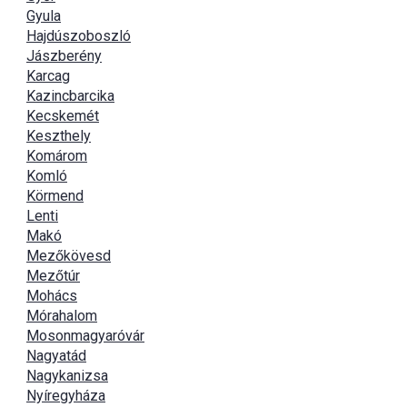
Gyula
Hajdúszoboszló
Jászberény
Karcag
Kazincbarcika
Kecskemét
Keszthely
Komárom
Komló
Körmend
Lenti
Makó
Mezőkövesd
Mezőtúr
Mohács
Mórahalom
Mosonmagyaróvár
Nagyatád
Nagykanizsa
Nyíregyháza