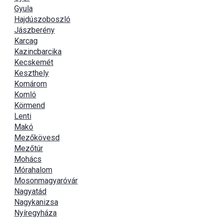
Gyula
Hajdúszoboszló
Jászberény
Karcag
Kazincbarcika
Kecskemét
Keszthely
Komárom
Komló
Körmend
Lenti
Makó
Mezőkövesd
Mezőtúr
Mohács
Mórahalom
Mosonmagyaróvár
Nagyatád
Nagykanizsa
Nyíregyháza