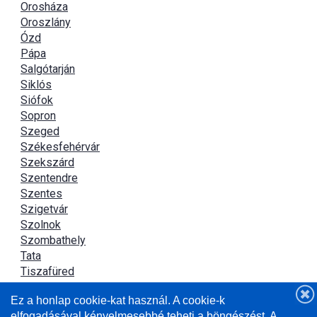
Orosháza
Oroszlány
Ózd
Pápa
Salgótarján
Siklós
Siófok
Sopron
Szeged
Székesfehérvár
Szekszárd
Szentendre
Szentes
Szigetvár
Szolnok
Szombathely
Tata
Tiszafüred
Tiszaújváros
Ez a honlap cookie-kat használ. A cookie-k
Újszász
elfogadásával kényelmesebbé teheti a böngészést. A