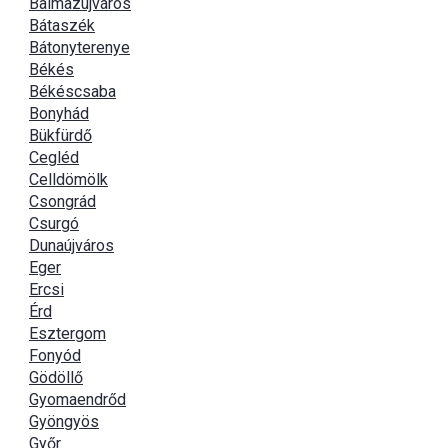
Balmazújváros
Bátaszék
Bátonyterenye
Békés
Békéscsaba
Bonyhád
Bükfürdő
Cegléd
Celldömölk
Csongrád
Csurgó
Dunaújváros
Eger
Ercsi
Érd
Esztergom
Fonyód
Gödöllő
Gyomaendrőd
Gyöngyös
Győr