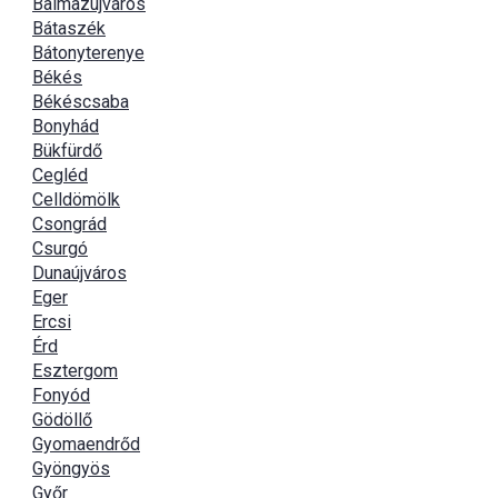
Balmazújváros
Bátaszék
Bátonyterenye
Békés
Békéscsaba
Bonyhád
Bükfürdő
Cegléd
Celldömölk
Csongrád
Csurgó
Dunaújváros
Eger
Ercsi
Érd
Esztergom
Fonyód
Gödöllő
Gyomaendrőd
Gyöngyös
Győr