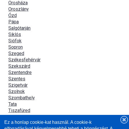
Orosháza
Oroszlány
Ózd
Pápa
Salgótarján
Siklós
Siófok
Sopron
Szeged
Székesfehérvár
Szekszárd
Szentendre
Szentes
Szigetvár
Szolnok
Szombathely
Tata
Tiszafüred
Tiszaújváros
Ez a honlap cookie-kat használ. A cookie-k
Újszász
elfogadásával kényelmesebbé teheti a böngészést. A