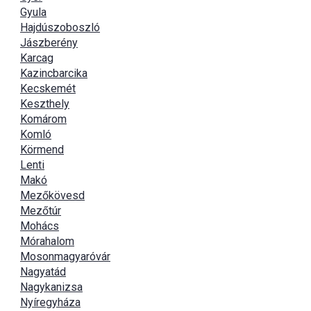
Gyula
Hajdúszoboszló
Jászberény
Karcag
Kazincbarcika
Kecskemét
Keszthely
Komárom
Komló
Körmend
Lenti
Makó
Mezőkövesd
Mezőtúr
Mohács
Mórahalom
Mosonmagyaróvár
Nagyatád
Nagykanizsa
Nyíregyháza