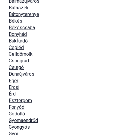
Balmazújváros
Bátaszék
Bátonyterenye
Békés
Békéscsaba
Bonyhád
Bükfürdő
Cegléd
Celldömölk
Csongrád
Csurgó
Dunaújváros
Eger
Ercsi
Érd
Esztergom
Fonyód
Gödöllő
Gyomaendrőd
Gyöngyös
Győr