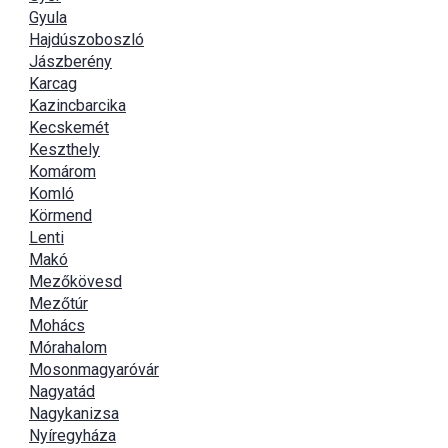
Gyula
Hajdúszoboszló
Jászberény
Karcag
Kazincbarcika
Kecskemét
Keszthely
Komárom
Komló
Körmend
Lenti
Makó
Mezőkövesd
Mezőtúr
Mohács
Mórahalom
Mosonmagyaróvár
Nagyatád
Nagykanizsa
Nyíregyháza