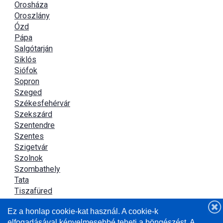
Orosháza
Oroszlány
Ózd
Pápa
Salgótarján
Siklós
Siófok
Sopron
Szeged
Székesfehérvár
Szekszárd
Szentendre
Szentes
Szigetvár
Szolnok
Szombathely
Tata
Tiszafüred
Tiszaújváros
Ez a honlap cookie-kat használ. A cookie-k
Újszász
elfogadásával kényelmesebbé teheti a böngészést. A