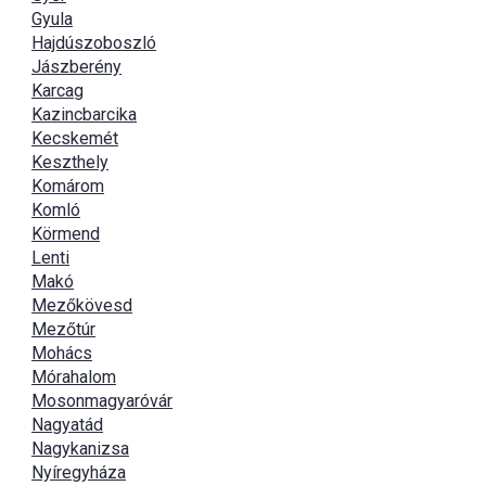
Gyula
Hajdúszoboszló
Jászberény
Karcag
Kazincbarcika
Kecskemét
Keszthely
Komárom
Komló
Körmend
Lenti
Makó
Mezőkövesd
Mezőtúr
Mohács
Mórahalom
Mosonmagyaróvár
Nagyatád
Nagykanizsa
Nyíregyháza