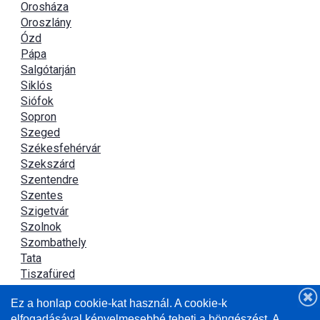
Orosháza
Oroszlány
Ózd
Pápa
Salgótarján
Siklós
Siófok
Sopron
Szeged
Székesfehérvár
Szekszárd
Szentendre
Szentes
Szigetvár
Szolnok
Szombathely
Tata
Tiszafüred
Tiszaújváros
Ez a honlap cookie-kat használ. A cookie-k
Újszász
elfogadásával kényelmesebbé teheti a böngészést. A