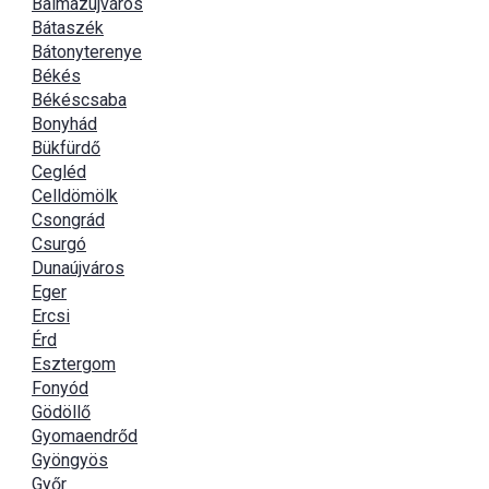
Balmazújváros
Bátaszék
Bátonyterenye
Békés
Békéscsaba
Bonyhád
Bükfürdő
Cegléd
Celldömölk
Csongrád
Csurgó
Dunaújváros
Eger
Ercsi
Érd
Esztergom
Fonyód
Gödöllő
Gyomaendrőd
Gyöngyös
Győr