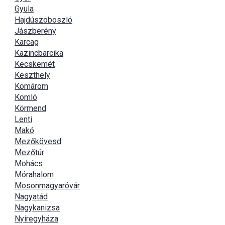
Gyula
Hajdúszoboszló
Jászberény
Karcag
Kazincbarcika
Kecskemét
Keszthely
Komárom
Komló
Körmend
Lenti
Makó
Mezőkövesd
Mezőtúr
Mohács
Mórahalom
Mosonmagyaróvár
Nagyatád
Nagykanizsa
Nyíregyháza