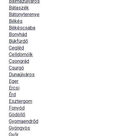
Balmazújváros
Bátaszék
Bátonyterenye
Békés
Békéscsaba
Bonyhád
Bükfürdő
Cegléd
Celldömölk
Csongrád
Csurgó
Dunaújváros
Eger
Ercsi
Érd
Esztergom
Fonyód
Gödöllő
Gyomaendrőd
Gyöngyös
Győr