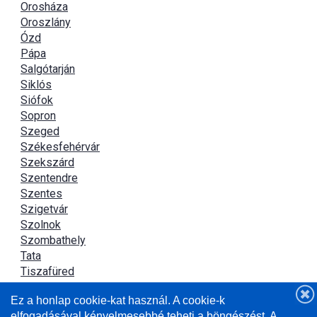
Orosháza
Oroszlány
Ózd
Pápa
Salgótarján
Siklós
Siófok
Sopron
Szeged
Székesfehérvár
Szekszárd
Szentendre
Szentes
Szigetvár
Szolnok
Szombathely
Tata
Tiszafüred
Tiszaújváros
Ez a honlap cookie-kat használ. A cookie-k
Újszász
elfogadásával kényelmesebbé teheti a böngészést. A