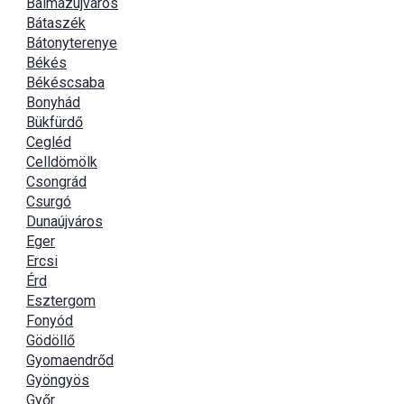
Balmazújváros
Bátaszék
Bátonyterenye
Békés
Békéscsaba
Bonyhád
Bükfürdő
Cegléd
Celldömölk
Csongrád
Csurgó
Dunaújváros
Eger
Ercsi
Érd
Esztergom
Fonyód
Gödöllő
Gyomaendrőd
Gyöngyös
Győr