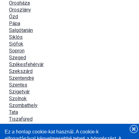
Orosháza
Oroszlány
Ózd
Pápa
Salgótarján
Siklós
Siófok
Sopron
Szeged
Székesfehérvár
Szekszárd
Szentendre
Szentes
Szigetvár
Szolnok
Szombathely
Tata
Tiszafüred
Tiszaújváros
Ez a honlap cookie-kat használ. A cookie-k
Újszász
elfogadásával kényelmesebbé teheti a böngészést. A