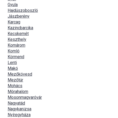
Gyula
Hajdúszoboszló
Jászberény
Karcag
Kazincbarcika
Kecskemét
Keszthely
Komárom
Komló
Körmend
Lenti
Makó
Mezőkövesd
Mezőtúr
Mohács
Mórahalom
Mosonmagyaróvár
Nagyatád
Nagykanizsa
Nyíregyháza