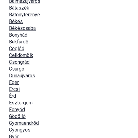
Balmazújváros
Bátaszék
Bátonyterenye
Békés
Békéscsaba
Bonyhád
Bükfürdő
Cegléd
Celldömölk
Csongrád
Csurgó
Dunaújváros
Eger
Ercsi
Érd
Esztergom
Fonyód
Gödöllő
Gyomaendrőd
Gyöngyös
Győr