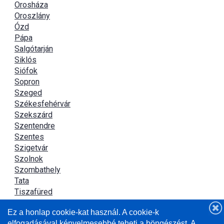
Orosháza
Oroszlány
Ózd
Pápa
Salgótarján
Siklós
Siófok
Sopron
Szeged
Székesfehérvár
Szekszárd
Szentendre
Szentes
Szigetvár
Szolnok
Szombathely
Tata
Tiszafüred
Tiszaújváros
Ez a honlap cookie-kat használ. A cookie-k
Újszász
elfogadásával kényelmesebbé teheti a böngészést. A