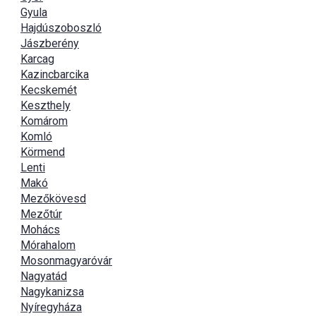
Gyula
Hajdúszoboszló
Jászberény
Karcag
Kazincbarcika
Kecskemét
Keszthely
Komárom
Komló
Körmend
Lenti
Makó
Mezőkövesd
Mezőtúr
Mohács
Mórahalom
Mosonmagyaróvár
Nagyatád
Nagykanizsa
Nyíregyháza