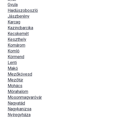
Gyula
Hajdúszoboszló
Jászberény
Karcag
Kazincbarcika
Kecskemét
Keszthely
Komárom
Komló
Körmend
Lenti
Makó
Mezőkövesd
Mezőtúr
Mohács
Mórahalom
Mosonmagyaróvár
Nagyatád
Nagykanizsa
Nyíregyháza