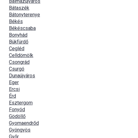
Balmazújváros
Bátaszék
Bátonyterenye
Békés
Békéscsaba
Bonyhád
Bükfürdő
Cegléd
Celldömölk
Csongrád
Csurgó
Dunaújváros
Eger
Ercsi
Érd
Esztergom
Fonyód
Gödöllő
Gyomaendrőd
Gyöngyös
Győr