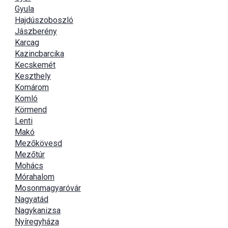
Gyula
Hajdúszoboszló
Jászberény
Karcag
Kazincbarcika
Kecskemét
Keszthely
Komárom
Komló
Körmend
Lenti
Makó
Mezőkövesd
Mezőtúr
Mohács
Mórahalom
Mosonmagyaróvár
Nagyatád
Nagykanizsa
Nyíregyháza