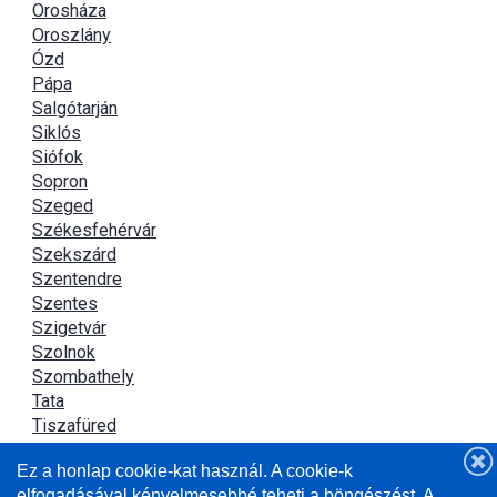
Orosháza
Oroszlány
Ózd
Pápa
Salgótarján
Siklós
Siófok
Sopron
Szeged
Székesfehérvár
Szekszárd
Szentendre
Szentes
Szigetvár
Szolnok
Szombathely
Tata
Tiszafüred
Tiszaújváros
Ez a honlap cookie-kat használ. A cookie-k
Újszász
elfogadásával kényelmesebbé teheti a böngészést. A