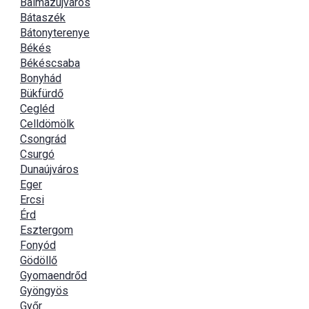
Balmazújváros
Bátaszék
Bátonyterenye
Békés
Békéscsaba
Bonyhád
Bükfürdő
Cegléd
Celldömölk
Csongrád
Csurgó
Dunaújváros
Eger
Ercsi
Érd
Esztergom
Fonyód
Gödöllő
Gyomaendrőd
Gyöngyös
Győr