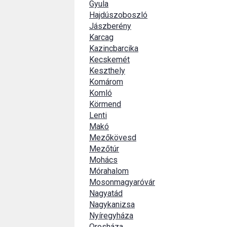
Gyula
Hajdúszoboszló
Jászberény
Karcag
Kazincbarcika
Kecskemét
Keszthely
Komárom
Komló
Körmend
Lenti
Makó
Mezőkövesd
Mezőtúr
Mohács
Mórahalom
Mosonmagyaróvár
Nagyatád
Nagykanizsa
Nyíregyháza
Orosháza