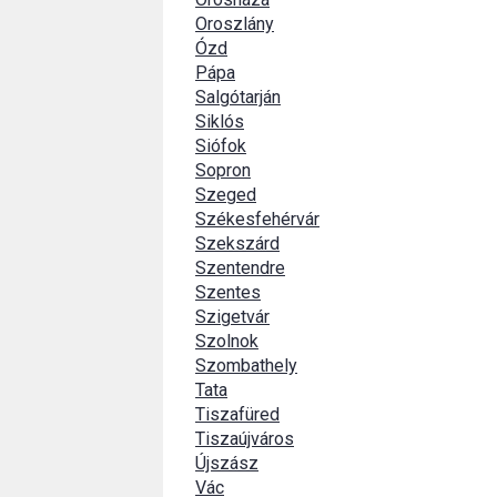
Oroszlány
Ózd
Pápa
Salgótarján
Siklós
Siófok
Sopron
Szeged
Székesfehérvár
Szekszárd
Szentendre
Szentes
Szigetvár
Szolnok
Szombathely
Tata
Tiszafüred
Tiszaújváros
Újszász
Vác