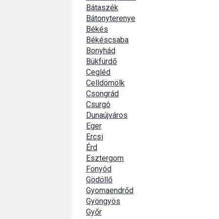
Bátaszék
Bátonyterenye
Békés
Békéscsaba
Bonyhád
Bükfürdő
Cegléd
Celldömölk
Csongrád
Csurgó
Dunaújváros
Eger
Ercsi
Érd
Esztergom
Fonyód
Gödöllő
Gyomaendrőd
Gyöngyös
Győr