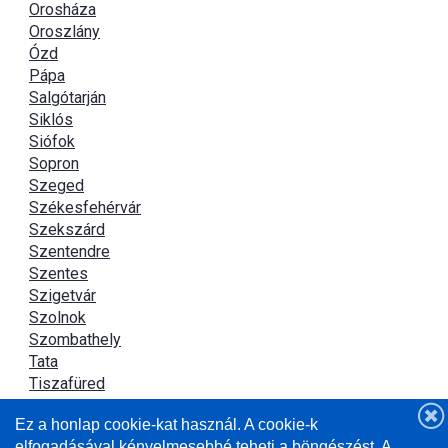
Orosháza
Oroszlány
Ózd
Pápa
Salgótarján
Siklós
Siófok
Sopron
Szeged
Székesfehérvár
Szekszárd
Szentendre
Szentes
Szigetvár
Szolnok
Szombathely
Tata
Tiszafüred
Tiszaújváros
Ez a honlap cookie-kat használ. A cookie-k
Újszász
elfogadásával kényelmesebbé teheti a böngészést. A