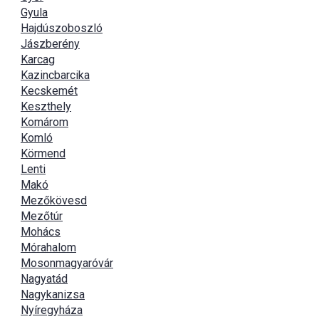
Gyula
Hajdúszoboszló
Jászberény
Karcag
Kazincbarcika
Kecskemét
Keszthely
Komárom
Komló
Körmend
Lenti
Makó
Mezőkövesd
Mezőtúr
Mohács
Mórahalom
Mosonmagyaróvár
Nagyatád
Nagykanizsa
Nyíregyháza