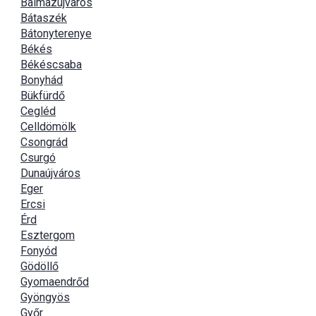
Balmazújváros
Bátaszék
Bátonyterenye
Békés
Békéscsaba
Bonyhád
Bükfürdő
Cegléd
Celldömölk
Csongrád
Csurgó
Dunaújváros
Eger
Ercsi
Érd
Esztergom
Fonyód
Gödöllő
Gyomaendrőd
Gyöngyös
Győr