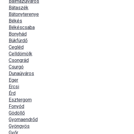
Balmazújváros
Bátaszék
Bátonyterenye
Békés
Békéscsaba
Bonyhád
Bükfürdő
Cegléd
Celldömölk
Csongrád
Csurgó
Dunaújváros
Eger
Ercsi
Érd
Esztergom
Fonyód
Gödöllő
Gyomaendrőd
Gyöngyös
Győr