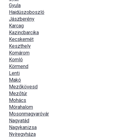
Gyula
Hajdúszoboszló
Jászberény
Karcag
Kazincbarcika
Kecskemét
Keszthely
Komárom
Komló
Körmend
Lenti
Makó
Mezőkövesd
Mezőtúr
Mohács
Mórahalom
Mosonmagyaróvár
Nagyatád
Nagykanizsa
Nyíregyháza