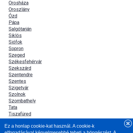
Orosháza
Oroszlány
Ózd
Pápa
Salgótarján
Siklós
Siófok
Sopron
Szeged
Székesfehérvár
Szekszárd
Szentendre
Szentes
Szigetvár
Szolnok
Szombathely
Tata
Tiszafüred
Tiszaújváros
Ez a honlap cookie-kat használ. A cookie-k
Újszász
elfogadásával kényelmesebbé teheti a böngészést. A