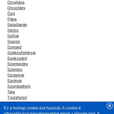
Orosháza
Oroszlány
Ózd
Pápa
Salgótarján
Siklós
Siófok
Sopron
Szeged
Székesfehérvár
Szekszárd
Szentendre
Szentes
Szigetvár
Szolnok
Szombathely
Tata
Tiszafüred
Tiszaújváros
Ez a honlap cookie-kat használ. A cookie-k
Újszász
elfogadásával kényelmesebbé teheti a böngészést. A