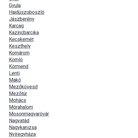
Gyula
Hajdúszoboszló
Jászberény
Karcag
Kazincbarcika
Kecskemét
Keszthely
Komárom
Komló
Körmend
Lenti
Makó
Mezőkövesd
Mezőtúr
Mohács
Mórahalom
Mosonmagyaróvár
Nagyatád
Nagykanizsa
Nyíregyháza