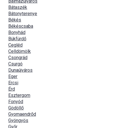
Balmazújváros
Bátaszék
Bátonyterenye
Békés
Békéscsaba
Bonyhád
Bükfürdő
Cegléd
Celldömölk
Csongrád
Csurgó
Dunaújváros
Eger
Ercsi
Érd
Esztergom
Fonyód
Gödöllő
Gyomaendrőd
Gyöngyös
Győr