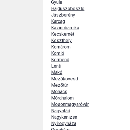
Gyula
Hajdúszoboszló
Jászberény
Karcag
Kazincbarcika
Kecskemét
Keszthely
Komárom
Komló
Körmend
Lenti
Makó
Mezőkövesd
Mezőtúr
Mohács
Mórahalom
Mosonmagyaróvár
Nagyatád
Nagykanizsa
Nyíregyháza
Orosháza