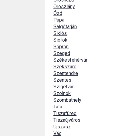
Oroszlány
Ózd
Pápa
Salgótarján
Siklós
Siófok
Sopron
Szeged
Székesfehérvár
Szekszárd
Szentendre
Szentes
Szigetvár
Szolnok
Szombathely
Tata
Tiszafüred
Tiszaújváros
Újszász
Vác