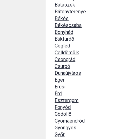
Bátaszék
Bátonyterenye
Békés
Békéscsaba
Bonyhád
Bükfürdő
Cegléd
Celldömölk
Csongrád
Csurgó
Dunaújváros
Eger
Ercsi
Érd
Esztergom
Fonyód
Gödöllő
Gyomaendrőd
Gyöngyös
Győr