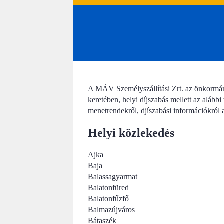
A MÁV Személyszállítási Zrt. az önkormán
keretében, helyi díjszabás mellett az alábbi
menetrendekről, djíszabási információkról 
Helyi közlekedés
Ajka
Baja
Balassagyarmat
Balatonfüred
Balatonfűzfő
Balmazújváros
Bátaszék