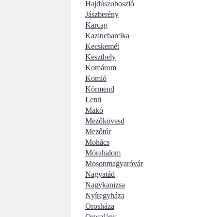
Hajdúszoboszló
Jászberény
Karcag
Kazincbarcika
Kecskemét
Keszthely
Komárom
Komló
Körmend
Lenti
Makó
Mezőkövesd
Mezőtúr
Mohács
Mórahalom
Mosonmagyaróvár
Nagyatád
Nagykanizsa
Nyíregyháza
Orosháza
Oroszlány