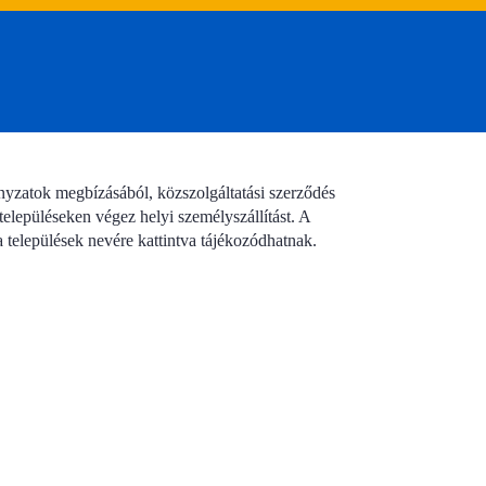
yzatok megbízásából, közszolgáltatási szerződés
 településeken végez helyi személyszállítást. A
a települések nevére kattintva tájékozódhatnak.