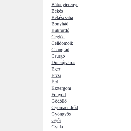
Bátonyterenye
Békés
Békéscsaba
Bonyhád
Bükfürdő
Cegléd
Celldömölk
Csongrád
Csurgó
Dunaújváros
Eger
Ercsi
Érd
Esztergom
Fonyód
Gödöllő
Gyomaendrőd
Gyöngyös
Győr
Gyula