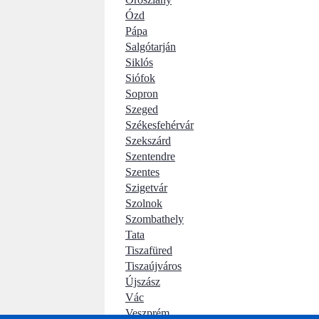
Ózd
Pápa
Salgótarján
Siklós
Siófok
Sopron
Szeged
Székesfehérvár
Szekszárd
Szentendre
Szentes
Szigetvár
Szolnok
Szombathely
Tata
Tiszafüred
Tiszaújváros
Újszász
Vác
Veszprém