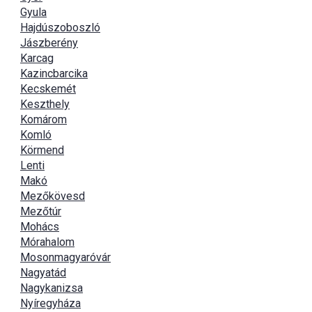
Gyula
Hajdúszoboszló
Jászberény
Karcag
Kazincbarcika
Kecskemét
Keszthely
Komárom
Komló
Körmend
Lenti
Makó
Mezőkövesd
Mezőtúr
Mohács
Mórahalom
Mosonmagyaróvár
Nagyatád
Nagykanizsa
Nyíregyháza