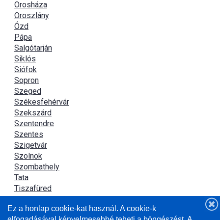
Orosháza
Oroszlány
Ózd
Pápa
Salgótarján
Siklós
Siófok
Sopron
Szeged
Székesfehérvár
Szekszárd
Szentendre
Szentes
Szigetvár
Szolnok
Szombathely
Tata
Tiszafüred
Tiszaújváros
Ez a honlap cookie-kat használ. A cookie-k
Újszász
elfogadásával kényelmesebbé teheti a böngészést. A