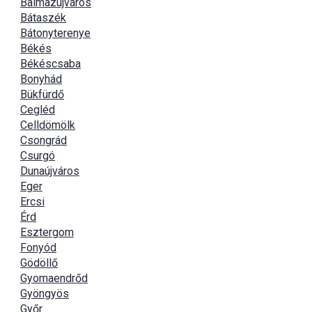
Balmazújváros
Bátaszék
Bátonyterenye
Békés
Békéscsaba
Bonyhád
Bükfürdő
Cegléd
Celldömölk
Csongrád
Csurgó
Dunaújváros
Eger
Ercsi
Érd
Esztergom
Fonyód
Gödöllő
Gyomaendrőd
Gyöngyös
Győr